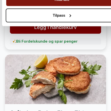
havet
1 490,-
1 890,-
Tilpass
Legg i handlekurv
Bli Fordelskunde og spar penger