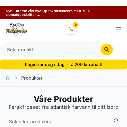
Nytt! Utforsk vårt nye Oppskriftsunivers med 700+
sjømatoppskrifter →
0
Registrer deg i dag – få 200 kr rabatt!
Produkter
Våre Produkter
Ferskfrosset fra atlantisk farvann til ditt bord