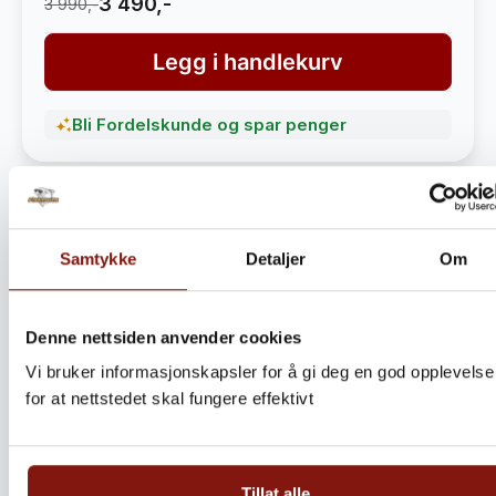
3 490,-
3 990,-
Legg i handlekurv
Bli Fordelskunde og spar penger
Samtykke
Detaljer
Om
Denne nettsiden anvender cookies
Vi bruker informasjonskapsler for å gi deg en god opplevelse
for at nettstedet skal fungere effektivt
Steinbitkaker Dalen 5kg –
Ekte norsk håndverk fra
Tillat alle