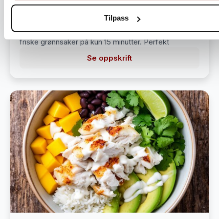
Hawaiisk pokebowl med laks
Tilpass
Lag en smakfull pokebowl med premium laks og
friske grønnsaker på kun 15 minutter. Perfekt
Se oppskrift