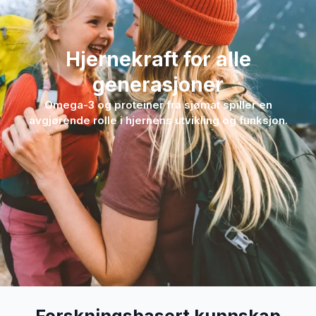
Hjernekraft for alle
generasjoner
Omega-3 og proteiner fra sjømat spiller en
avgjørende rolle i hjernens utvikling og funksjon.