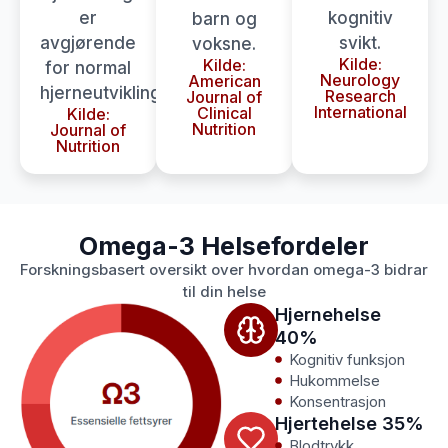
er
kognitiv
barn og
avgjørende
svikt.
voksne.
Kilde:
Kilde:
for normal
Neurology
American
hjerneutvikling.
Research
Journal of
International
Clinical
Kilde:
Nutrition
Journal of
Nutrition
Omega-3 Helsefordeler
Forskningsbasert oversikt over hvordan omega-3 bidrar
til din helse
Hjernehelse
40%
Kognitiv funksjon
Hukommelse
Konsentrasjon
Hjertehelse 35%
Blodtrykk