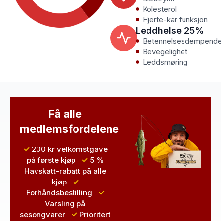
Kolesterol
Hjerte-kar funksjon
Leddhelse 25%
Betennelsesdempend
Bevegelighet
Leddsmøring
Få alle
medlemsfordelene
✓
200 kr velkomstgave
på første kjøp
✓
5 %
Havskatt-rabatt
på alle
kjøp
✓
Forhåndsbestilling
✓
Varsling
på
sesongvarer
✓
Prioritert