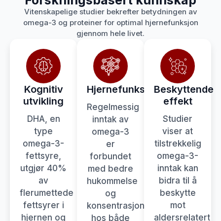
Forskningsbasert kunnskap
Vitenskapelige studier bekrefter betydningen av
omega-3 og proteiner for optimal hjernefunksjon
gjennom hele livet.
Kognitiv
Hjernefunksjon
Beskyttende
utvikling
effekt
Regelmessig
DHA, en
Studier
inntak av
type
viser at
omega-3
omega-3-
tilstrekkelig
er
fettsyre,
omega-3-
forbundet
utgjør 40%
inntak kan
med bedre
av
bidra til å
hukommelse
flerumettede
beskytte
og
fettsyrer i
mot
konsentrasjonsevne
hjernen og
aldersrelatert
hos både