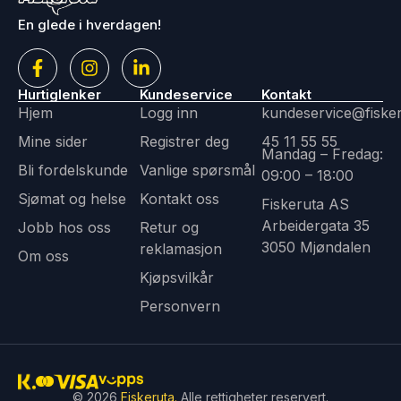
En glede i hverdagen!
Hurtiglenker
Kundeservice
Kontakt
Hjem
Logg inn
kundeservice@fiske
Mine sider
Registrer deg
45 11 55 55
Mandag – Fredag:
Bli fordelskunde
Vanlige spørsmål
09:00 – 18:00
Sjømat og helse
Kontakt oss
Fiskeruta AS
Arbeidergata 35
Jobb hos oss
Retur og
3050 Mjøndalen
reklamasjon
Om oss
Kjøpsvilkår
Personvern
© 2026
Fiskeruta.
Alle rettigheter reservert.