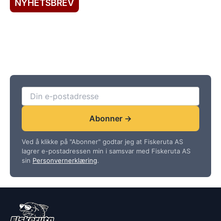
NYHETSBREV
Registrer deg her!
Abonner på vårt nyhetsbrev for rabatter,
fordelskundeservice, spesialtilbud og saftige
nyheter!
Abonner →
Ved å klikke på "Abonner" godtar jeg at Fiskeruta AS
lagrer e-postadressen min i samsvar med Fiskeruta AS
sin
Personvernerklæring
.