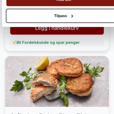
havet
1 490,-
1 890,-
Tilpass
Legg i handlekurv
Bli Fordelskunde og spar penger