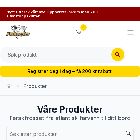
Nytt! Utforsk vårt nye Oppskriftsunivers med 700+
sjømatoppskrifter →
0
Registrer deg i dag – få 200 kr rabatt!
Produkter
Våre Produkter
Ferskfrosset fra atlantisk farvann til ditt bord