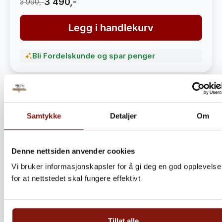
3 490,-
3 990,-
Legg i handlekurv
Bli Fordelskunde og spar penger
Samtykke
Detaljer
Om
Denne nettsiden anvender cookies
Vi bruker informasjonskapsler for å gi deg en god opplevelse
for at nettstedet skal fungere effektivt
Steinbitkaker Dalen 5kg –
Ekte norsk håndverk fra
Tillat alle