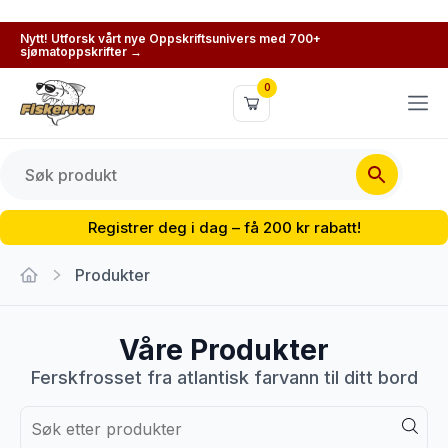
Nytt! Utforsk vårt nye Oppskriftsunivers med 700+
sjømatoppskrifter →
0
Registrer deg i dag – få 200 kr rabatt!
Produkter
Våre Produkter
Ferskfrosset fra atlantisk farvann til ditt bord