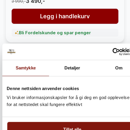
3 490,-
3 990,-
Legg i handlekurv
Bli Fordelskunde og spar penger
Samtykke
Detaljer
Om
Denne nettsiden anvender cookies
Vi bruker informasjonskapsler for å gi deg en god opplevelse
for at nettstedet skal fungere effektivt
Steinbitkaker Dalen 5kg –
Ekte norsk håndverk fra
Tillat alle