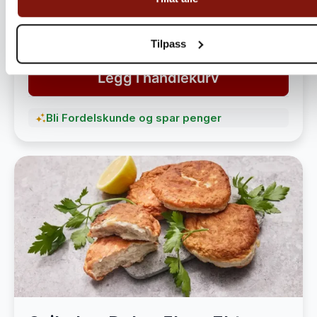
havet
1 490,-
1 890,-
Tilpass
Legg i handlekurv
Bli Fordelskunde og spar penger