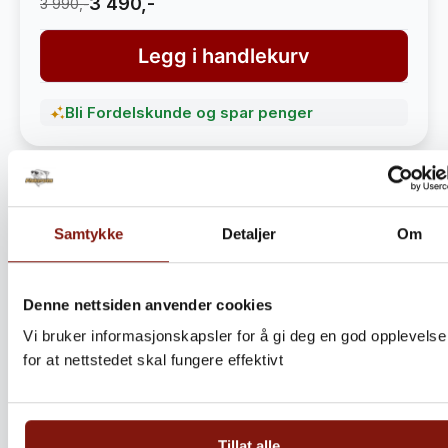
3 490,-
3 990,-
Legg i handlekurv
Bli Fordelskunde og spar penger
Samtykke
Detaljer
Om
Denne nettsiden anvender cookies
Vi bruker informasjonskapsler for å gi deg en god opplevelse
for at nettstedet skal fungere effektivt
Steinbitkaker Dalen 5kg –
Ekte norsk håndverk fra
Tillat alle