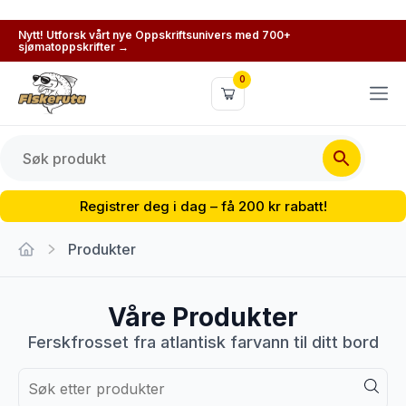
Nytt! Utforsk vårt nye Oppskriftsunivers med 700+
sjømatoppskrifter →
0
Registrer deg i dag – få 200 kr rabatt!
Produkter
Våre Produkter
Ferskfrosset fra atlantisk farvann til ditt bord