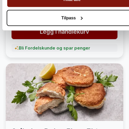
havet
1 490,-
1 890,-
Tilpass
Legg i handlekurv
Bli Fordelskunde og spar penger