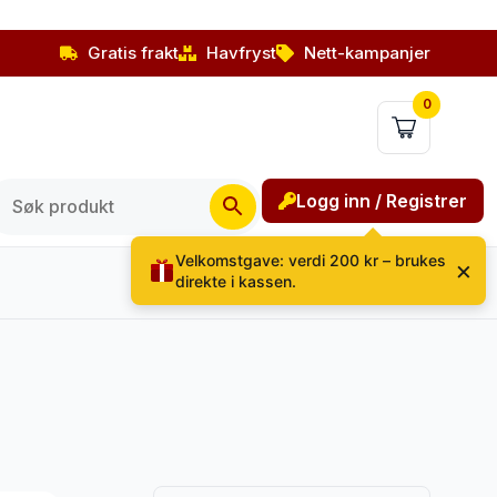
Gratis frakt
Havfryst
Nett-kampanjer
0
Logg inn / Registrer
Velkomstgave: verdi 200 kr – brukes
×
direkte i kassen.