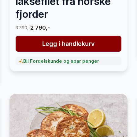
laksefilet fra norske
fjorder
2 790,-
3 390,-
Legg i handlekurv
Bli Fordelskunde og spar penger