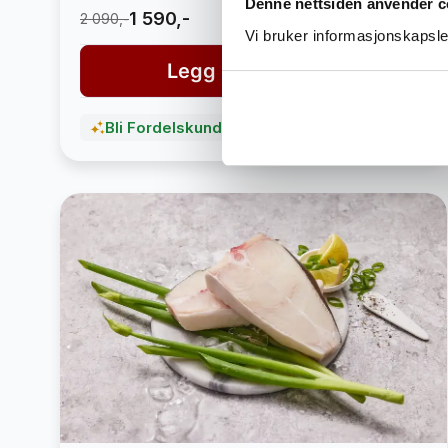
Denne nettsiden anvender c
1 590,-
2 090,-
Vi bruker informasjonskapsler
Legg i handlekurv
Bli Fordelskunde og spar penger