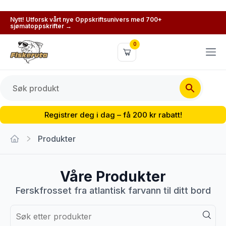
Nytt! Utforsk vårt nye Oppskriftsunivers med 700+
sjømatoppskrifter →
0
Registrer deg i dag – få 200 kr rabatt!
Produkter
Våre Produkter
Ferskfrosset fra atlantisk farvann til ditt bord