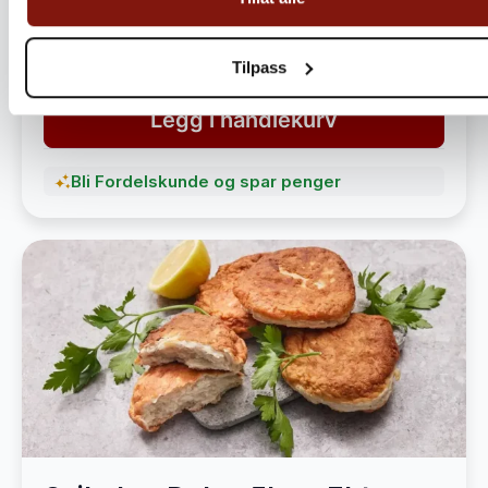
havet
1 490,-
1 890,-
Tilpass
Legg i handlekurv
Bli Fordelskunde og spar penger