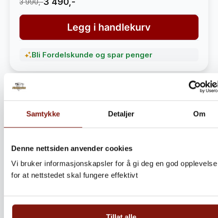
3 490,-
3 990,-
Legg i handlekurv
Bli Fordelskunde og spar penger
Samtykke
Detaljer
Om
Denne nettsiden anvender cookies
Vi bruker informasjonskapsler for å gi deg en god opplevelse
for at nettstedet skal fungere effektivt
Steinbitkaker Dalen 5kg –
Ekte norsk håndverk fra
Tillat alle