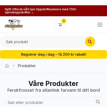
Nytt! Utforsk vårt nye Oppskriftsunivers med 700+
sjømatoppskrifter →
0
Registrer deg i dag – få 200 kr rabatt!
Produkter
Våre Produkter
Ferskfrosset fra atlantisk farvann til ditt bord