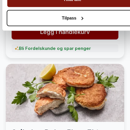
havet
1 490,-
1 890,-
Tilpass
Legg i handlekurv
Bli Fordelskunde og spar penger