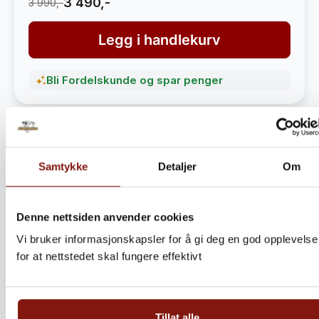
3 490,-
3 990,-
Legg i handlekurv
Bli Fordelskunde og spar penger
Samtykke
Detaljer
Om
Denne nettsiden anvender cookies
Vi bruker informasjonskapsler for å gi deg en god opplevelse
for at nettstedet skal fungere effektivt
Steinbitkaker Dalen 5kg –
Ekte norsk håndverk fra
Tillat alle