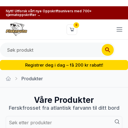
Nytt! Utforsk vårt nye Oppskriftsunivers med 700+
sjømatoppskrifter →
0
Registrer deg i dag – få 200 kr rabatt!
Produkter
Våre Produkter
Ferskfrosset fra atlantisk farvann til ditt bord