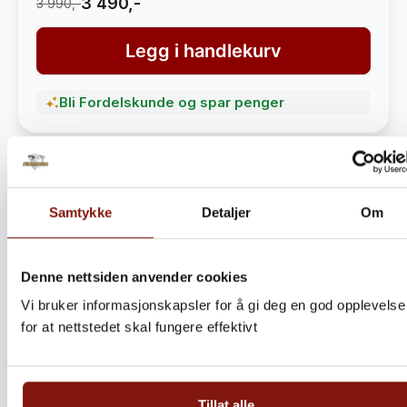
3 490,-
3 990,-
Legg i handlekurv
Bli Fordelskunde og spar penger
Samtykke
Detaljer
Om
Denne nettsiden anvender cookies
Vi bruker informasjonskapsler for å gi deg en god opplevelse
for at nettstedet skal fungere effektivt
Steinbitkaker Dalen 5kg –
Ekte norsk håndverk fra
Tillat alle