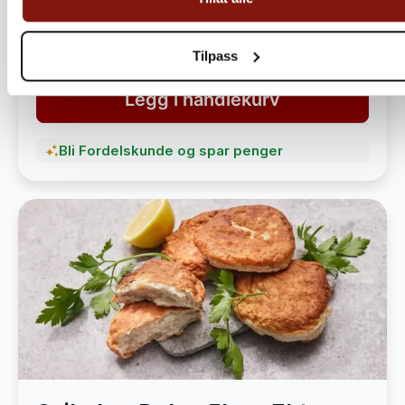
havet
1 490,-
1 890,-
Tilpass
Legg i handlekurv
Bli Fordelskunde og spar penger