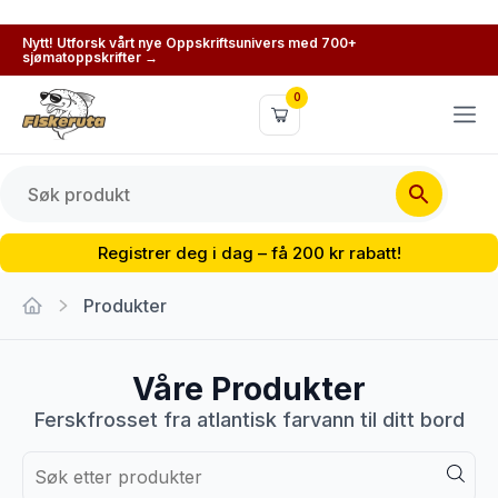
Nytt! Utforsk vårt nye Oppskriftsunivers med 700+
sjømatoppskrifter →
0
Registrer deg i dag – få 200 kr rabatt!
Produkter
Våre Produkter
Ferskfrosset fra atlantisk farvann til ditt bord