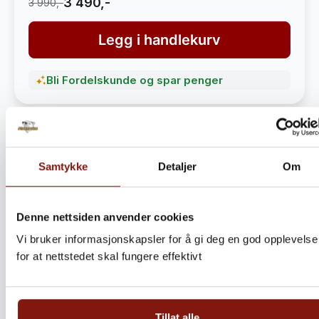
3 490,-
3 990,-
Legg i handlekurv
Bli Fordelskunde og spar penger
Samtykke
Detaljer
Om
Denne nettsiden anvender cookies
Vi bruker informasjonskapsler for å gi deg en god opplevelse
for at nettstedet skal fungere effektivt
Steinbitkaker Dalen 5kg –
Ekte norsk håndverk fra
Tillat alle