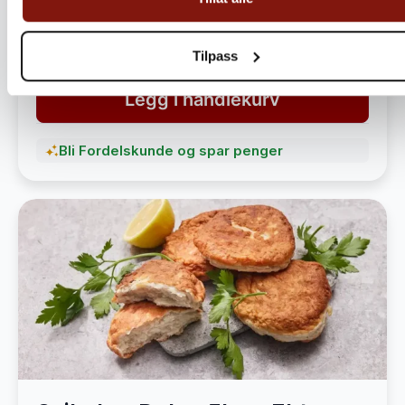
havet
1 490,-
1 890,-
Tilpass
Legg i handlekurv
Bli Fordelskunde og spar penger