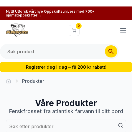
Nytt! Utforsk vårt nye Oppskriftsunivers med 700+
sjømatoppskrifter →
0
Registrer deg i dag – få 200 kr rabatt!
Produkter
Våre Produkter
Ferskfrosset fra atlantisk farvann til ditt bord