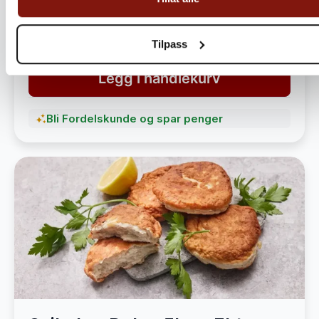
havet
1 490,-
1 890,-
Tilpass
Legg i handlekurv
Bli Fordelskunde og spar penger