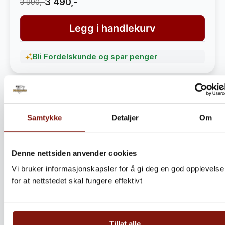
3 490,-
3 990,-
Legg i handlekurv
Bli Fordelskunde og spar penger
Samtykke
Detaljer
Om
Denne nettsiden anvender cookies
Vi bruker informasjonskapsler for å gi deg en god opplevelse
for at nettstedet skal fungere effektivt
Steinbitkaker Dalen 5kg –
Ekte norsk håndverk fra
Tillat alle