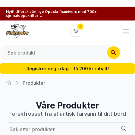
Nytt! Utforsk vårt nye Oppskriftsunivers med 700+
sjømatoppskrifter →
0
Registrer deg i dag – få 200 kr rabatt!
Produkter
Våre Produkter
Ferskfrosset fra atlantisk farvann til ditt bord