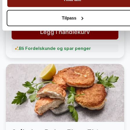
havet
1 490,-
1 890,-
Tilpass
Legg i handlekurv
Bli Fordelskunde og spar penger