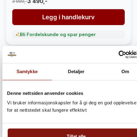
3 490,-
3 990,-
Legg i handlekurv
Bli Fordelskunde og spar penger
Samtykke
Detaljer
Om
Denne nettsiden anvender cookies
Vi bruker informasjonskapsler for å gi deg en god opplevelse
for at nettstedet skal fungere effektivt
Steinbitkaker Dalen 5kg –
Ekte norsk håndverk fra
Tillat alle