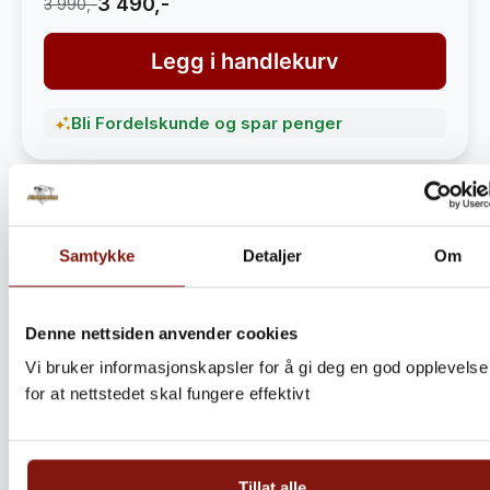
3 490,-
3 990,-
Legg i handlekurv
Bli Fordelskunde og spar penger
Samtykke
Detaljer
Om
Denne nettsiden anvender cookies
Vi bruker informasjonskapsler for å gi deg en god opplevelse
for at nettstedet skal fungere effektivt
Steinbitkaker Dalen 5kg –
Ekte norsk håndverk fra
Tillat alle