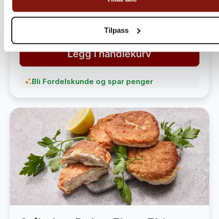
havet
1 490,-
1 890,-
Tilpass
Legg i handlekurv
Bli Fordelskunde og spar penger