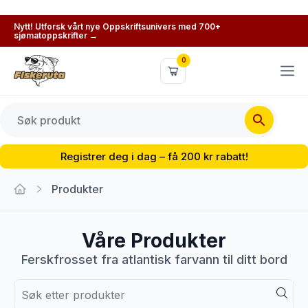
Nytt! Utforsk vårt nye Oppskriftsunivers med 700+
sjømatoppskrifter →
0
Registrer deg i dag – få 200 kr rabatt!
Produkter
Våre Produkter
Ferskfrosset fra atlantisk farvann til ditt bord