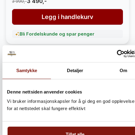
3 490,-
3 990,-
Legg i handlekurv
Bli Fordelskunde og spar penger
Samtykke
Detaljer
Om
Denne nettsiden anvender cookies
Vi bruker informasjonskapsler for å gi deg en god opplevelse
for at nettstedet skal fungere effektivt
Steinbitkaker Dalen 5kg –
Ekte norsk håndverk fra
Tillat alle