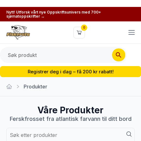
Nytt! Utforsk vårt nye Oppskriftsunivers med 700+
sjømatoppskrifter →
0
Registrer deg i dag – få 200 kr rabatt!
Produkter
Våre Produkter
Ferskfrosset fra atlantisk farvann til ditt bord