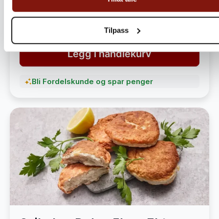
havet
1 490,-
1 890,-
Tilpass
Legg i handlekurv
Bli Fordelskunde og spar penger