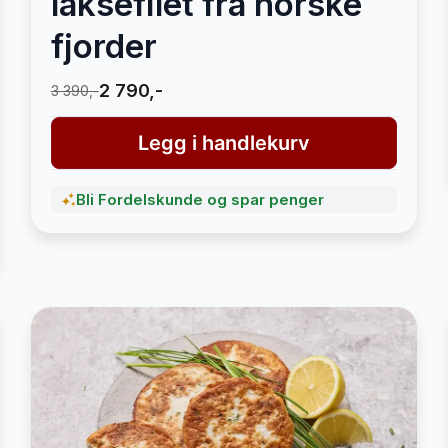
laksefilet fra norske
fjorder
2 790,-
3 390,-
Legg i handlekurv
Bli Fordelskunde og spar penger