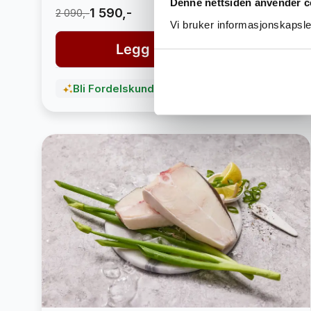
Denne nettsiden anvender c
1 590,-
2 090,-
Vi bruker informasjonskapsler
Legg i handlekurv
Bli Fordelskunde og spar penger