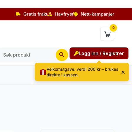
Gratis frakt
Havfryst
Nett-kampanjer
0
Logg inn / Registrer
Velkomstgave: verdi 200 kr – brukes
×
direkte i kassen.