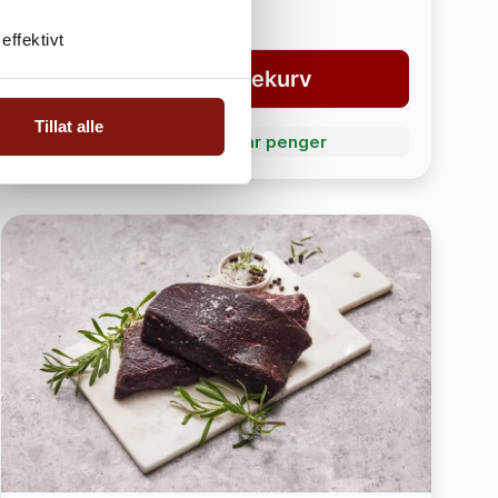
3 790,-
4 190,-
effektivt
Legg i handlekurv
Tillat alle
Bli Fordelskunde og spar penger