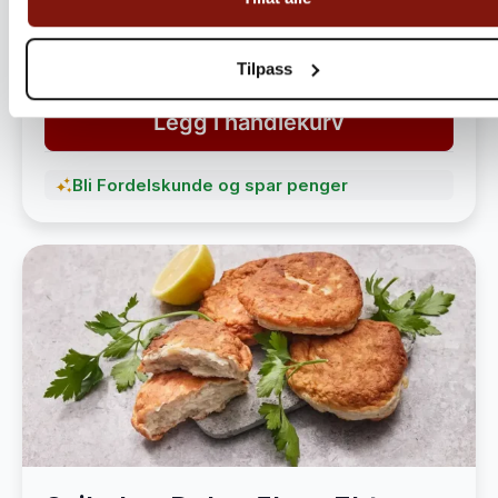
havet
1 490,-
1 890,-
Tilpass
Legg i handlekurv
Bli Fordelskunde og spar penger