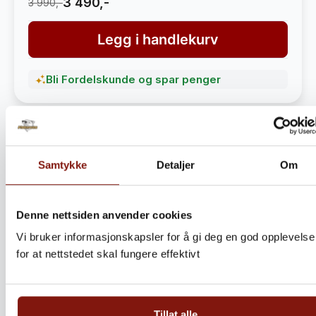
3 490,-
3 990,-
Legg i handlekurv
Bli Fordelskunde og spar penger
Samtykke
Detaljer
Om
Denne nettsiden anvender cookies
Vi bruker informasjonskapsler for å gi deg en god opplevelse
for at nettstedet skal fungere effektivt
Steinbitkaker Dalen 5kg –
Ekte norsk håndverk fra
Tillat alle