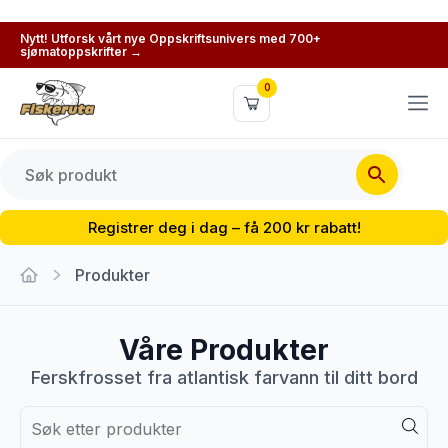
Nytt! Utforsk vårt nye Oppskriftsunivers med 700+
sjømatoppskrifter →
0
Registrer deg i dag – få 200 kr rabatt!
Produkter
Våre Produkter
Ferskfrosset fra atlantisk farvann til ditt bord