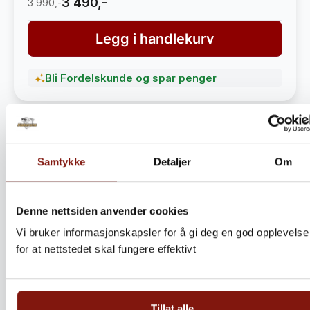
3 490,-
3 990,-
Legg i handlekurv
Bli Fordelskunde og spar penger
Samtykke
Detaljer
Om
Denne nettsiden anvender cookies
Vi bruker informasjonskapsler for å gi deg en god opplevelse
for at nettstedet skal fungere effektivt
Steinbitkaker Dalen 5kg –
Ekte norsk håndverk fra
Tillat alle