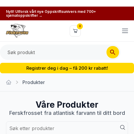
Nytt! Utforsk vårt nye Oppskriftsunivers med 700+
sjømatoppskrifter →
0
Registrer deg i dag – få 200 kr rabatt!
Produkter
Våre Produkter
Ferskfrosset fra atlantisk farvann til ditt bord