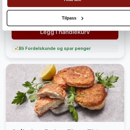
havet
1 490,-
1 890,-
Tilpass
Legg i handlekurv
Bli Fordelskunde og spar penger