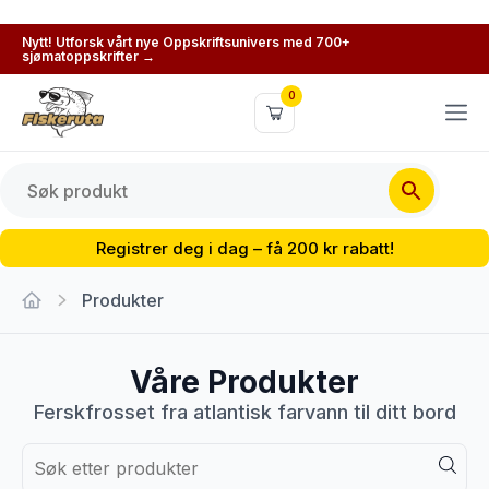
Nytt! Utforsk vårt nye Oppskriftsunivers med 700+
sjømatoppskrifter →
0
Registrer deg i dag – få 200 kr rabatt!
Produkter
Våre Produkter
Ferskfrosset fra atlantisk farvann til ditt bord