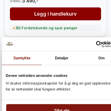
3 490,-
3 990,-
Legg i handlekurv
Bli Fordelskunde og spar penger
Samtykke
Detaljer
Om
Denne nettsiden anvender cookies
Vi bruker informasjonskapsler for å gi deg en god opplevelse
for at nettstedet skal fungere effektivt
Steinbitkaker Dalen 5kg –
Ekte norsk håndverk fra
Tillat alle