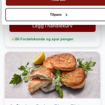
havet
1 490,-
1 890,-
Tilpass
Legg i handlekurv
Bli Fordelskunde og spar penger