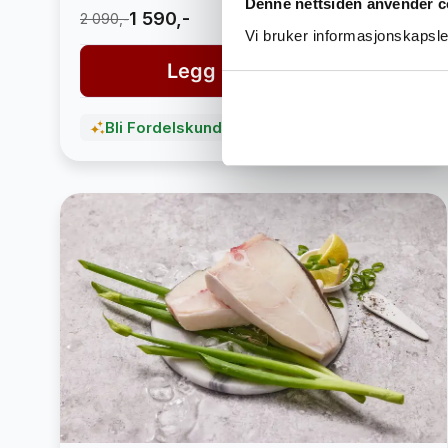
Denne nettsiden anvender c
1 590,-
2 090,-
Vi bruker informasjonskapsler
Legg i handlekurv
Bli Fordelskunde og spar penger