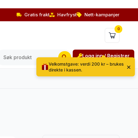
Gratis frakt
Havfryst
Nett-kampanjer
0
Logg inn / Registrer
Velkomstgave: verdi 200 kr – brukes
×
direkte i kassen.