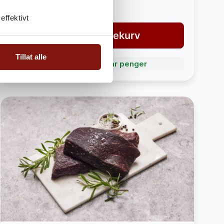
3 790,-
4 190,-
effektivt
Legg i handlekurv
Tillat alle
Bli Fordelskunde og spar penger