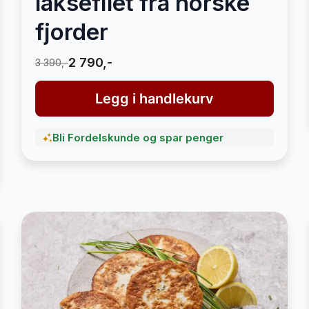
laksefilet fra norske
fjorder
2 790,-
3 390,-
Legg i handlekurv
Bli Fordelskunde og spar penger