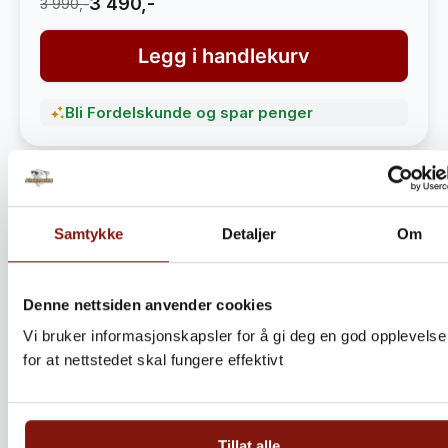
3 490,-
3 990,-
Legg i handlekurv
Bli Fordelskunde og spar penger
Samtykke
Detaljer
Om
Denne nettsiden anvender cookies
Vi bruker informasjonskapsler for å gi deg en god opplevelse
for at nettstedet skal fungere effektivt
Steinbitkaker Dalen 5kg –
Ekte norsk håndverk fra
Tillat alle