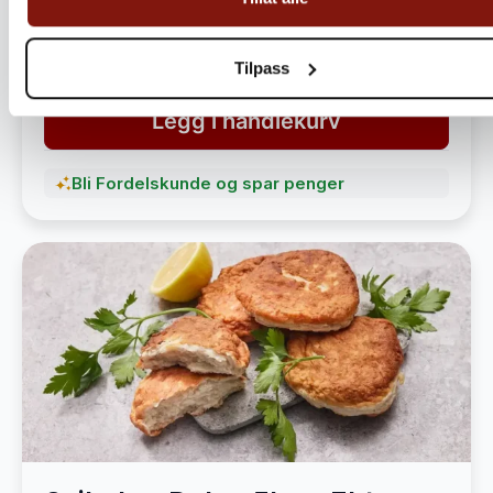
havet
1 490,-
1 890,-
Tilpass
Legg i handlekurv
Bli Fordelskunde og spar penger