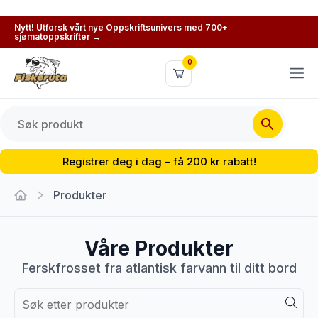
Nytt! Utforsk vårt nye Oppskriftsunivers med 700+
sjømatoppskrifter →
0
Registrer deg i dag – få 200 kr rabatt!
Produkter
Våre Produkter
Ferskfrosset fra atlantisk farvann til ditt bord