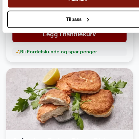
havet
1 490,-
1 890,-
Tilpass
Legg i handlekurv
Bli Fordelskunde og spar penger