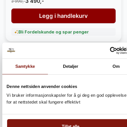
3 490,-
3 990,-
Legg i handlekurv
Bli Fordelskunde og spar penger
Samtykke
Detaljer
Om
Denne nettsiden anvender cookies
Vi bruker informasjonskapsler for å gi deg en god opplevelse
for at nettstedet skal fungere effektivt
Steinbitkaker Dalen 5kg –
Ekte norsk håndverk fra
Tillat alle