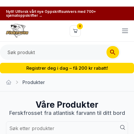
Nytt! Utforsk vårt nye Oppskriftsunivers med 700+
sjømatoppskrifter →
0
Registrer deg i dag – få 200 kr rabatt!
Produkter
Våre Produkter
Ferskfrosset fra atlantisk farvann til ditt bord