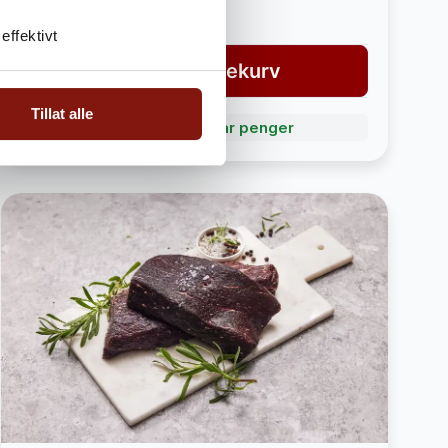
3 790,-
4 190,-
effektivt
Legg i handlekurv
Tillat alle
Bli Fordelskunde og spar penger