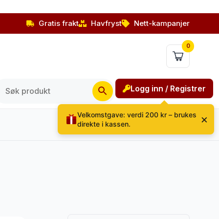
Gratis frakt
Havfryst
Nett-kampanjer
0
Logg inn / Registrer
Velkomstgave: verdi 200 kr – brukes
×
direkte i kassen.