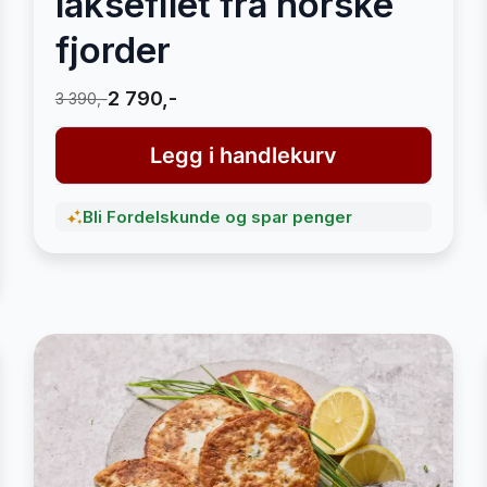
laksefilet fra norske
fjorder
2 790,-
3 390,-
Legg i handlekurv
Bli Fordelskunde og spar penger