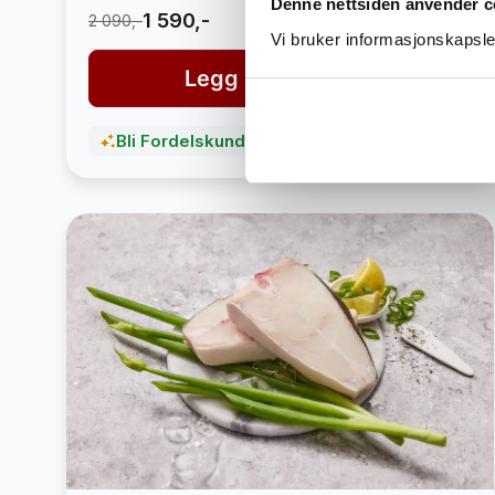
Denne nettsiden anvender c
1 590,-
2 090,-
Vi bruker informasjonskapsler
Legg i handlekurv
Bli Fordelskunde og spar penger