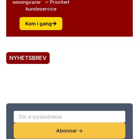
sesongvarer
✓
Prioritert
kundeservice
Kom i gang
NYHETSBREV
Registrer deg her!
Abonner på vårt nyhetsbrev for rabatter,
fordelskundeservice, spesialtilbud og saftige
nyheter!
Abonner →