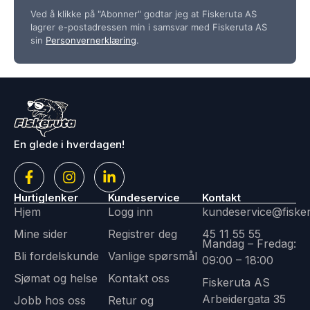
Ved å klikke på "Abonner" godtar jeg at Fiskeruta AS
lagrer e-postadressen min i samsvar med Fiskeruta AS
sin
Personvernerklæring
.
En glede i hverdagen!
Hurtiglenker
Kundeservice
Kontakt
Hjem
Logg inn
kundeservice@fiske
Mine sider
Registrer deg
45 11 55 55
Mandag – Fredag:
Bli fordelskunde
Vanlige spørsmål
09:00 – 18:00
Sjømat og helse
Kontakt oss
Fiskeruta AS
Arbeidergata 35
Jobb hos oss
Retur og