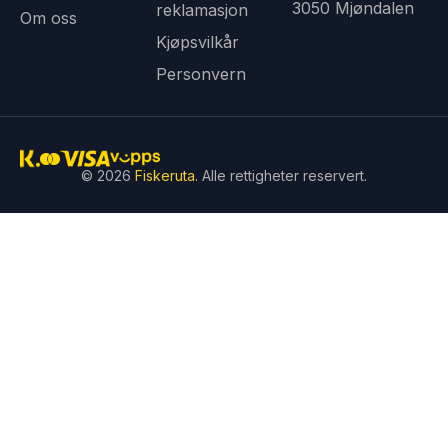
3050 Mjøndalen
reklamasjon
Om oss
Kjøpsvilkår
Personvern
© 2026
Fiskeruta.
Alle rettigheter reservert.