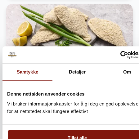
Samtykke
Detaljer
Om
Dobbelpanert rødspette 5kg –
Danskens favoritt
Denne nettsiden anvender cookies
1 590,-
2 090,-
Vi bruker informasjonskapsler for å gi deg en god opplevelse
for at nettstedet skal fungere effektivt
Legg i handlekurv
Bli Fordelskunde og spar penger
Tillat alle