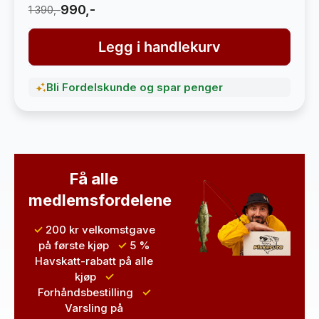
990,-
1 390,-
Legg i handlekurv
Bli Fordelskunde og spar penger
Få alle
medlemsfordelene
✓
200 kr velkomstgave
på første kjøp
✓
5 %
Havskatt-rabatt
på alle
kjøp
✓
Forhåndsbestilling
✓
Varsling
på