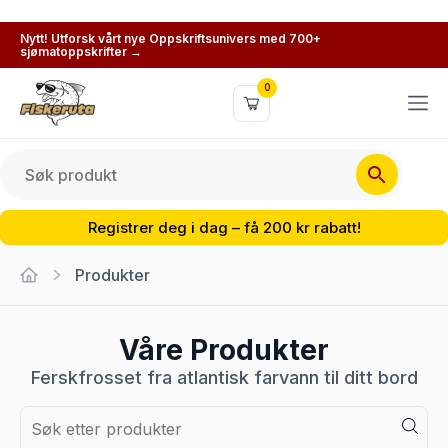
Nytt! Utforsk vårt nye Oppskriftsunivers med 700+
sjømatoppskrifter →
0
Registrer deg i dag – få 200 kr rabatt!
Produkter
Våre Produkter
Ferskfrosset fra atlantisk farvann til ditt bord