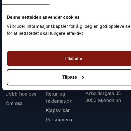
Denne nettsiden anvender cookies
Vi bruker informasjonskapsler for å gi deg en god opplevelse
En glede i hverdagen!
for at nettstedet skal fungere effektivt
Hurtiglenker
Kundeservice
Kontakt
Hjem
Logg inn
kundeservice@fiske
Tillat alle
Mine sider
Registrer deg
45 11 55 55
Mandag – Fredag:
Bli fordelskunde
Vanlige spørsmål
09:00 – 18:00
Tilpass
Sjømat og helse
Kontakt oss
Fiskeruta AS
Arbeidergata 35
Jobb hos oss
Retur og
3050 Mjøndalen
reklamasjon
Om oss
Kjøpsvilkår
Personvern