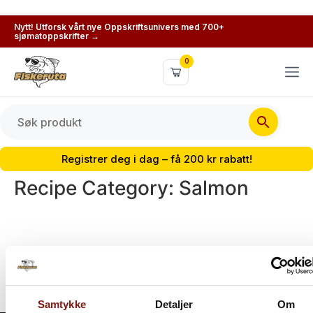
Nytt! Utforsk vårt nye Oppskriftsunivers med 700+
sjømatoppskrifter →
0
Registrer deg i dag – få 200 kr rabatt!
Recipe Category:
Salmon
Samtykke
Detaljer
Om