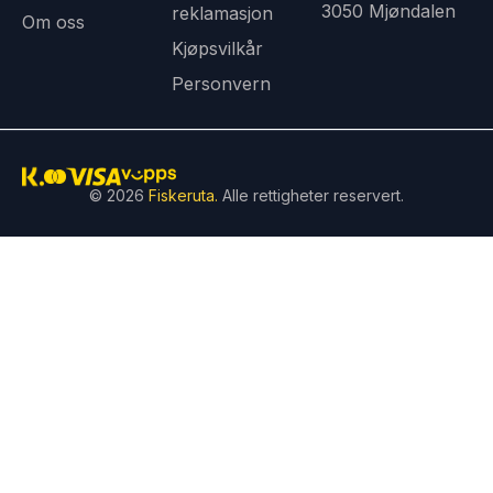
3050 Mjøndalen
reklamasjon
Om oss
Kjøpsvilkår
Personvern
© 2026
Fiskeruta.
Alle rettigheter reservert.