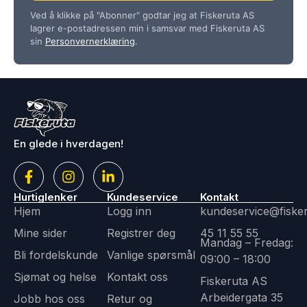
Ved å klikke på "Abonner" godtar jeg at Fiskeruta AS
lagrer e-postadressen min i samsvar med Fiskeruta AS
sin
Personvernerklæring
.
En glede i hverdagen!
Hurtiglenker
Kundeservice
Kontakt
Hjem
Logg inn
kundeservice@fiske
Mine sider
Registrer deg
45 11 55 55
Mandag – Fredag:
Bli fordelskunde
Vanlige spørsmål
09:00 – 18:00
Sjømat og helse
Kontakt oss
Fiskeruta AS
Arbeidergata 35
Jobb hos oss
Retur og