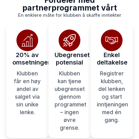
Fordeler med
partnerprogrammet vårt
En enklere måte for klubben å skaffe inntekter
20% av
Ubegrenset
Enkel
omsetningen
potensial
deltakelse
Klubben
Klubben
Registrer
får en høy
kan tjene
klubben,
andel av
ubegrenset
del lenken
salget via
gjennom
og start
sin unike
programmet
inntjeningen
lenke.
– ingen
med én
øvre
gang.
grense.