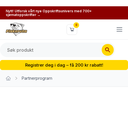
Nytt! Utforsk vårt nye Oppskriftsunivers med 700+
sjømatoppskrifter →
0
Registrer deg i dag – få 200 kr rabatt!
Partnerprogram