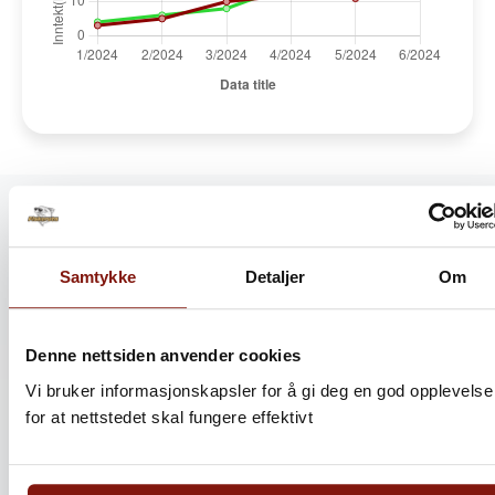
Bli partner
Samtykke
Detaljer
Om
Start inntjeningen for din klubb i dag!
Klubbnavn
Denne nettsiden anvender cookies
Vi bruker informasjonskapsler for å gi deg en god opplevelse
for at nettstedet skal fungere effektivt
Org.nummer