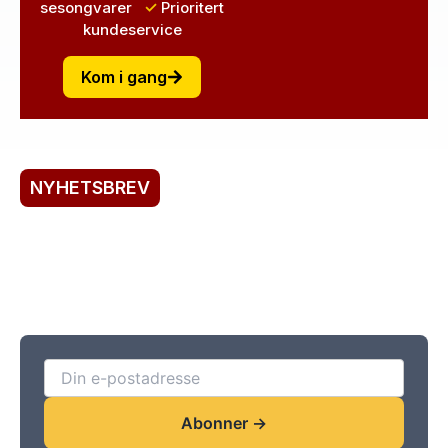
sesongvarer
✓
Prioritert
kundeservice
Kom i gang
NYHETSBREV
Registrer deg her!
Abonner på vårt nyhetsbrev for rabatter,
fordelskundeservice, spesialtilbud og saftige
nyheter!
Abonner →