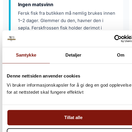
Ingen matsvinn
Fersk fisk fra butikken må nemlig brukes innen
1–2 dager. Glemmer du den, havner den i
søpla. Ferskfrossen fisk holder derimot i
måneder – du bruker den når du vil, og kaster
følgelig aldri mat.
Samtykke
Detaljer
Om
Alltid riktig mengde
Denne nettsiden anvender cookies
Våre produkter er nemlig porsjonspakket. Du
tiner det du trenger – ikke mer, ikke mindre.
Vi bruker informasjonskapsler for å gi deg en god opplevelse
Dermed slipper du å kjøpe en hel fisk når du
for at nettstedet skal fungere effektivt
bare trenger to porsjoner.
Tillat alle
Gratis levering hele Norge