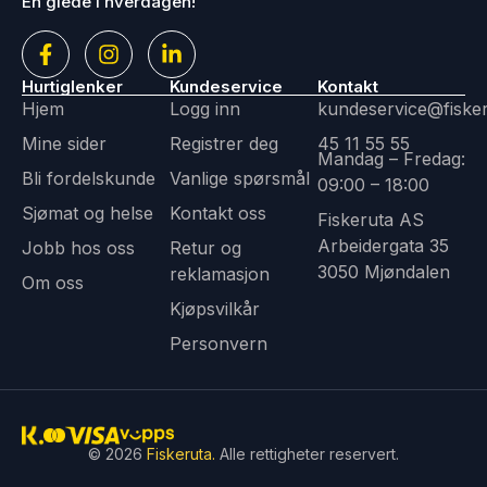
En glede i hverdagen!
Hurtiglenker
Kundeservice
Kontakt
Hjem
Logg inn
kundeservice@fiske
Mine sider
Registrer deg
45 11 55 55
Mandag – Fredag:
Bli fordelskunde
Vanlige spørsmål
09:00 – 18:00
Sjømat og helse
Kontakt oss
Fiskeruta AS
Arbeidergata 35
Jobb hos oss
Retur og
3050 Mjøndalen
reklamasjon
Om oss
Kjøpsvilkår
Personvern
© 2026
Fiskeruta.
Alle rettigheter reservert.