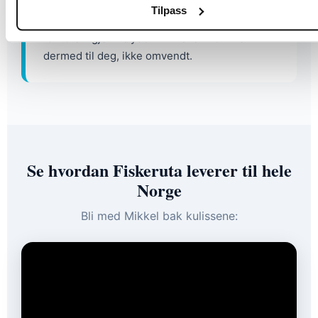
Vi leverer nemlig rett til døren din – helt gratis.
Tilpass
Ingen bilturer, ingen kø, ingen «var de utsolgt
for torsk igjen»-øyeblikk. Fisken kommer
dermed til deg, ikke omvendt.
Se hvordan Fiskeruta leverer til hele
Norge
Bli med Mikkel bak kulissene: