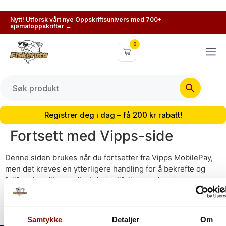
Nytt! Utforsk vårt nye Oppskriftsunivers med 700+
sjømatoppskrifter →
0
Registrer deg i dag – få 200 kr rabatt!
Fortsett med Vipps-side
Denne siden brukes når du fortsetter fra Vipps MobilePay,
men det kreves en ytterligere handling for å bekrefte og
fullføre handlingen din. I dette tilfellet ser det ut som om
økten har utløpt.
Samtykke
Detaljer
Om