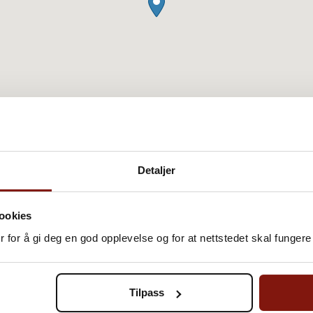
Detaljer
ookies
 for å gi deg en god opplevelse og for at nettstedet skal fungere 
09:00 - 17:00
09:00 - 17:00
Tilpass
09:00 - 17:00