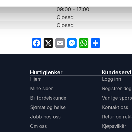
09:00 - 17:00
09:00 - 17:00
Closed
Closed
Facebook
X
Email
Messenger
WhatsAp
Share
Hurtiglenker
Kundeserv
Hjem
Logg inn
Mine sider
Registrer deg
Bli fordelskunde
Vanlige spør
Sjømat og helse
Kontakt oss
Jobb hos oss
Retur og rek
Om oss
Kjøpsvilkår