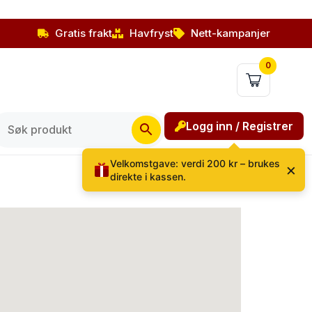
Gratis frakt
Havfryst
Nett-kampanjer
0
Logg inn / Registrer
Velkomstgave: verdi 200 kr – brukes
×
direkte i kassen.