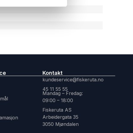
p
ice
Kontakt
kundeservice@fiskeruta.no
45 11 55 55
Mandag – Fredag:
smål
09:00 – 18:00
Fiskeruta AS
Arbeidergata 35
lamasjon
3050 Mjøndalen