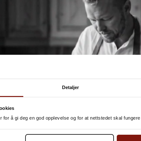
Detaljer
ookies
 for å gi deg en god opplevelse og for at nettstedet skal fungere 
elt nye oppskriftsunivers med hundrevis av smakfulle s