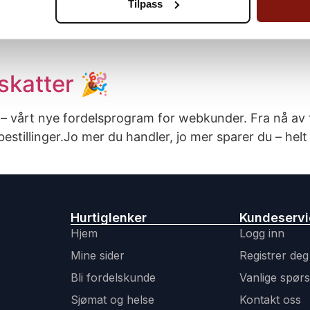
Tilpass
ene, finner du oppskrifter med steg-for-steg-beskrive
aske middager Filtrer etter fisk, tid og anledning Ny
skatter 🎉
r – vårt nye fordelsprogram for webkunder. Fra nå av 
tillinger.Jo mer du handler, jo mer sparer du – helt 
Hurtiglenker
Kundeserv
Hjem
Logg inn
Mine sider
Registrer deg
Bli fordelskunde
Vanlige spør
Sjømat og helse
Kontakt oss