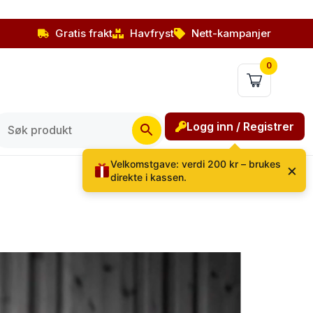
Gratis frakt
Havfryst
Nett-kampanjer
0
Logg inn / Registrer
Velkomstgave: verdi 200 kr – brukes
×
direkte i kassen.