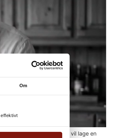
Om
effektivt
jømatoppskrifter. Enten du vil lage en