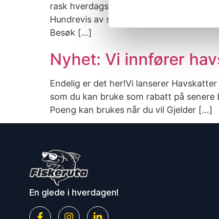
rask hverdagsmiddag eller imponere gjest
Hundrevis av sjømatoppskrifter Enkle og r
Besøk […]
Nyhet: Vi innfører hav
Endelig er det her!Vi lanserer Havskatte
som du kan bruke som rabatt på senere bes
Poeng kan brukes når du vil Gjelder […]
En glede i hverdagen!