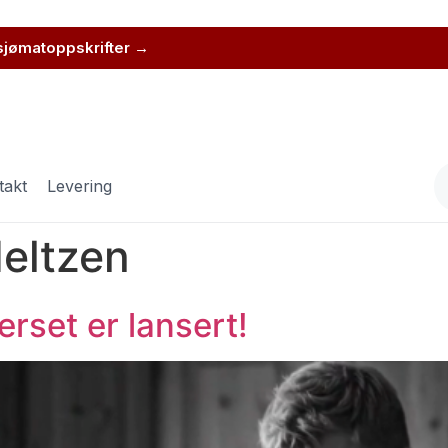
 sjømatoppskrifter →
takt
Levering
Heltzen
rset er lansert!