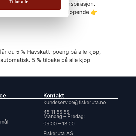
Tillat alle
lser, filtrering og masse inspirasjon.
e oppskrifter legges til fortløpende 👉
får du 5 % Havskatt-poeng på alle kjøp,
automatisk. 5 % tilbake på alle kjøp
ice
Kontakt
kundeservice@fiskeruta.no
45 11 55 55
Mandag – Fredag:
smål
09:00 – 18:00
Fiskeruta AS