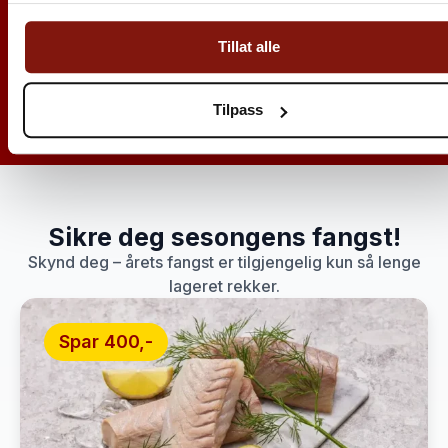
Valgfritt tredjeprodukt*:
Tilpass pakken med
familiens favoritt
Tillat alle
4 490,-
6 670,-
Legg i handlekurv
Tilpass
Sikre deg sesongens fangst!
Skynd deg – årets fangst er tilgjengelig kun så lenge
lageret rekker.
Spar 400,-