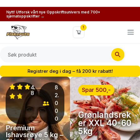
Premium fisk og sjømat levert hj
Nytt! Utforsk vårt nye Oppskriftsunivers med 700+
sjømatoppskrifter →
1
Registrer deg i dag – få 200 kr rabatt!
4.
4.
8
8
Spar 500,-
8
8
2.
2.
0
0
0
0
Grønlandsrek
0
0
er XXL 40-60
Premium
Kampanjepakken
5kg
Ishavsrøye 5 kg –
– Favoritter for