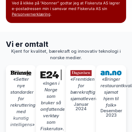
Ved å klikke på "Abonner" godtar jeg at Fiskeruta AS lagrer
e-postadressen min i samsvar med Fiskeruta AS sin
Personvernerklæring
.
Vi er omtalt
Kjent for kvalitet, bærekraft og innovativ teknologi i
norske medier.
«Setter
«Fremtiden
«Bringer
«Ingen i
nye
for
restaurantkvali
Norge
standarder
bærekraftig
sjømat
som
for
sjømatleveranse»
hjem til
bruker så
Januar
rekruttering
folk»
2024
omfattende
Desember
med
2023
verktøy
kunstig
som
intelligens»
Fiskeruta».