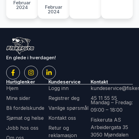
Februar
Februar
2024
2024
En glede i hverdagen!
Hurtiglenker
Kundeservice
Kontakt
Hjem
Logg inn
kundeservice@fiske
Mine sider
Registrer deg
45 11 55 55
Mandag – Fredag:
Bli fordelskunde
Vanlige spørsmål
09:00 – 18:00
Sjømat og helse
Kontakt oss
Fiskeruta AS
Arbeidergata 35
Jobb hos oss
Retur og
3050 Mjøndalen
reklamasjon
Om oss