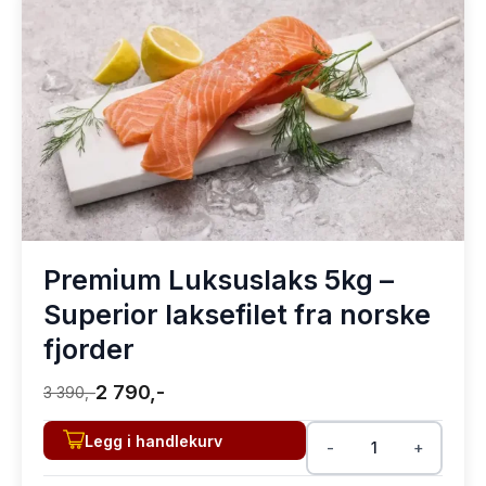
Premium Luksuslaks 5kg –
Superior laksefilet fra norske
fjorder
2 790,-
3 390,-
Legg i handlekurv
-
+