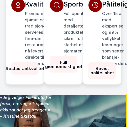
Kvalitet
Sporbarhet
Påliteli
Premium
Full åpenhet
Over 15 år
sjømat som
med
med
tradisjonelt
detaljerte
ekspertise
serveres i
produktetiketter
og 99%
fine-dining
sikrer full
vellykket
restauranter,
klarhet om
leveringer
nå levert
sjømaten
som setter
direkte til
din.
bransje-
Full
ditt hjem.
standarden.
giennomsiktighet
Restaurantkvalitet
Bevist
paliteliahet
«Jeg velger Fiskeruta for
fersk, næringsrik sjømat –
akkurat det jeg trenger.»
– Kristine Skistad