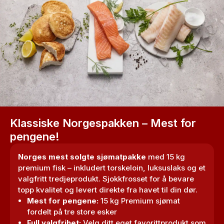
Klassiske Norgespakken – Mest for
pengene!
Norges mest solgte sjømatpakke
med 15 kg
premium fisk – inkludert torskeloin, luksuslaks og et
valgfritt tredjeprodukt. Sjokkfrosset for å bevare
topp kvalitet og levert direkte fra havet til din dør.
Mest for pengene:
15 kg Premium sjømat
fordelt på tre store esker
Full valgfrihet:
Velg ditt eget favorittprodukt som