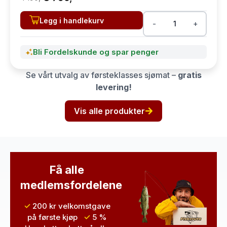
Legg i handlekurv
-
+
Bli Fordelskunde og spar penger
Se vårt utvalg av førsteklasses sjømat –
gratis
levering!
Vis alle produkter
Få alle
medlemsfordelene
✓
200 kr velkomstgave
på første kjøp
✓
5 %