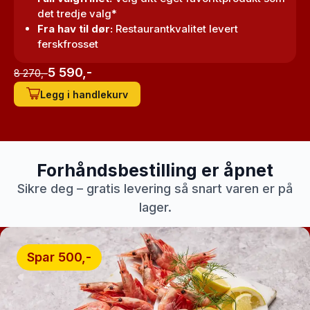
det tredje valg*
Fra hav til dør:
Restaurantkvalitet levert
ferskfrosset
5 590,-
8 270,-
Legg i handlekurv
Forhåndsbestilling er åpnet
Sikre deg – gratis levering så snart varen er på
lager.
Spar 500,-