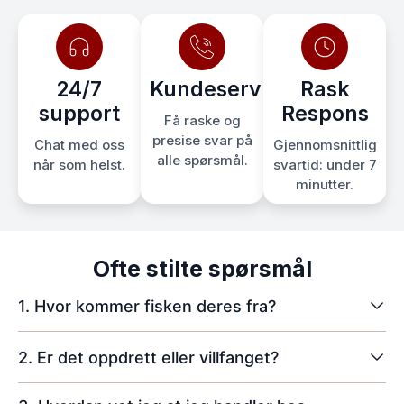
24/7
Kundeservice
Rask
support
Respons
Få raske og
presise svar på
Chat med oss
Gjennomsnittlig
alle spørsmål.
når som helst.
svartid: under 7
minutter.
Ofte stilte spørsmål
1. Hvor kommer fisken deres fra?
2. Er det oppdrett eller villfanget?