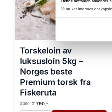
Denne nettsiden anvender c
Vi bruker informasjonskapsler
Torskeloin av
luksusloin 5kg –
Norges beste
Premium torsk fra
Fiskeruta
2 790,-
3 390,-