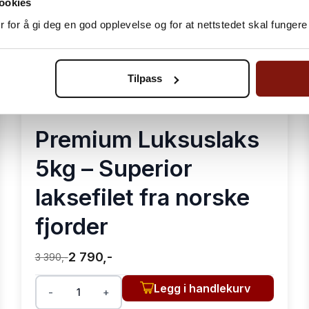
ookies
 for å gi deg en god opplevelse og for at nettstedet skal fungere 
Tilpass
Premium Luksuslaks
5kg – Superior
laksefilet fra norske
fjorder
2 790,-
3 390,-
Legg i handlekurv
-
+