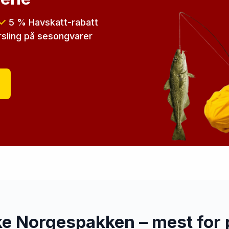
✓
5 % Havskatt-rabatt
sling
på sesongvarer
ke Norgespakken – mest for