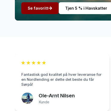
Se favoritt
Tjen 5 % i Havskatter
★
★
★
★
★
Fantastisk god kvalitet på hver leveranse for
en Nordlending er dette det beste du får
Sørpå!
Ole-Arnt Nilsen
Kunde