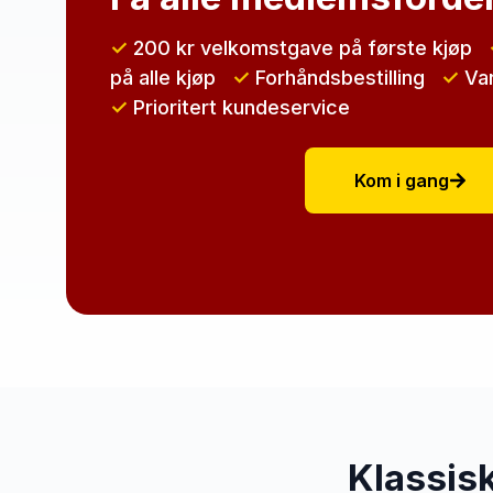
✓
200 kr velkomstgave
på første kjøp
på alle kjøp
✓
Forhåndsbestilling
✓
Var
✓
Prioritert kundeservice
Kom i gang
Klassis