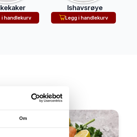
skekaker
Ishavsrøye
 i handlekurv
Legg i handlekurv
økken.
Om