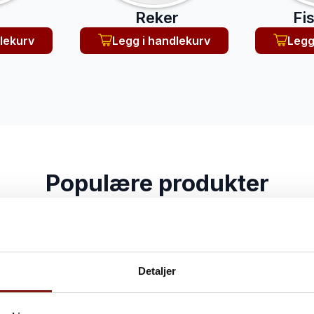
Reker
Fi
lekurv
Legg i handlekurv
Legg
Populære produkter
tet
,
smak
og
bærekraft
– direkte fra havet til ditt kj
Detaljer