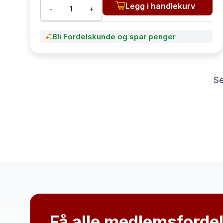
Legg i handlekurv
-
+
Bli Fordelskunde og spar penger
Se
Få alle medlemsforde