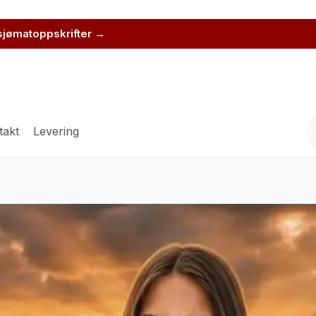
t levert hjem
 sjømatoppskrifter →
takt
Levering