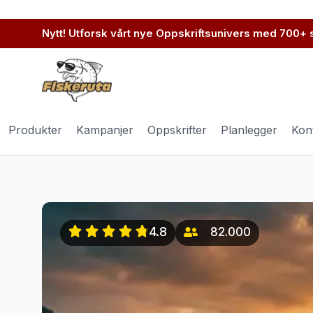
Premium fisk og sjøma
Nytt! Utforsk vårt nye Oppskriftsunivers med 700+
Produkter
Kampanjer
Oppskrifter
Planlegger
Kon
4.8
82.000